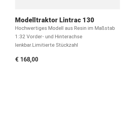
nd
Modelltraktor Lintrac 130
Br
Hochwertiges Modell aus Resin im Maßstab
Mi
nen
1:32 Vorder- und Hinterachse
Ki
lenkbar.Limitierte Stückzahl
zu
We
€ 168,00
€ 
Fi
sp
Tr
Lä