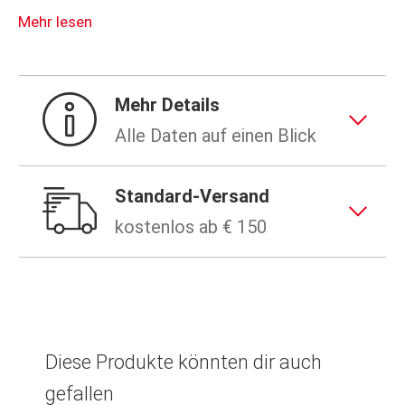
Abmessungen: ~ 335 x 152 x 125mm
Mehr lesen
Gewicht. ~ 405,8 g
Mehr Details
Alle Daten auf einen Blick
Standard-Versand
kostenlos ab € 150
Diese Produkte könnten dir auch
gefallen