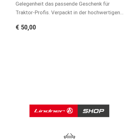
Gelegenheit das passende Geschenk für
Mo
Traktor-Profis. Verpackt in der hochwertigen
De
Gutscheinbox!Einlösbar im Lindner-
od
€ 50,00
€ 
Onlineshop.
un
So
Pa