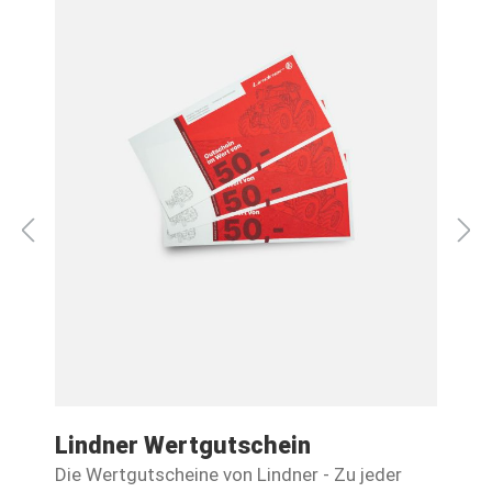
Lindner Wertgutschein
F
Die Wertgutscheine von Lindner - Zu jeder
Pa