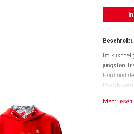
I
Beschreib
Im kuscheli
jüngsten Tra
Print und d
Hoody zum p
Mehr lesen